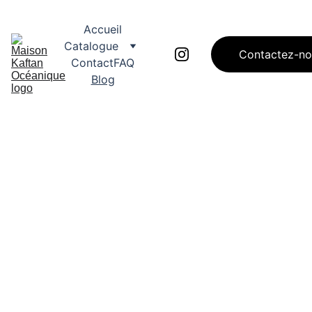
Accueil
Catalogue
Contactez-no
Contact
FAQ
Blog
Caftan Casablanca, 
Takchita mais 
également 
djellabas et abayas